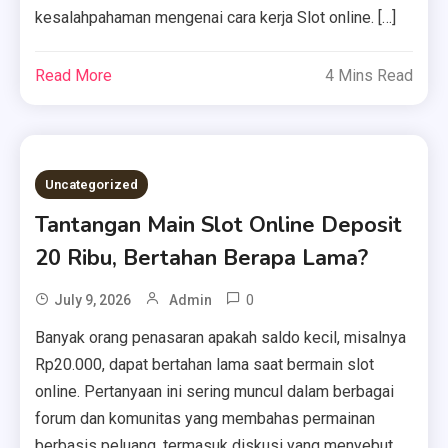
kesalahpahaman mengenai cara kerja Slot online. […]
Read More
4 Mins Read
Uncategorized
Tantangan Main Slot Online Deposit
20 Ribu, Bertahan Berapa Lama?
0
July 9, 2026
Admin
Banyak orang penasaran apakah saldo kecil, misalnya
Rp20.000, dapat bertahan lama saat bermain slot
online. Pertanyaan ini sering muncul dalam berbagai
forum dan komunitas yang membahas permainan
berbasis peluang, termasuk diskusi yang menyebut