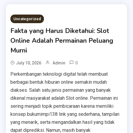
Uncategorized
Fakta yang Harus Diketahui: Slot
Online Adalah Permainan Peluang
Murni
0
July 10, 2026
Admin
Perkembangan teknologi digital telah membuat
berbagai bentuk hiburan online semakin mudah
diakses. Salah satu jenis permainan yang banyak
dikenal masyarakat adalah Slot online. Permainan ini
sering menjadi topik pembicaraan karena memiliki
konsep bukumimpi138 link yang sederhana, tampilan
yang menarik, serta mengandalkan hasil yang tidak
dapat diprediksi. Namun, masih banyak