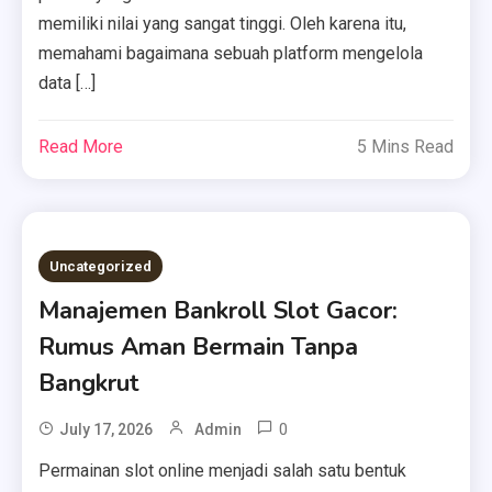
memiliki nilai yang sangat tinggi. Oleh karena itu,
memahami bagaimana sebuah platform mengelola
data […]
Read More
5 Mins Read
Uncategorized
Manajemen Bankroll Slot Gacor:
Rumus Aman Bermain Tanpa
Bangkrut
0
July 17, 2026
Admin
Permainan slot online menjadi salah satu bentuk