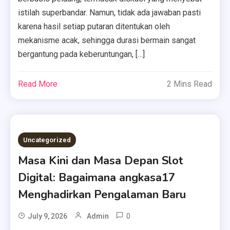
istilah superbandar. Namun, tidak ada jawaban pasti
karena hasil setiap putaran ditentukan oleh
mekanisme acak, sehingga durasi bermain sangat
bergantung pada keberuntungan, […]
Read More
2 Mins Read
Uncategorized
Masa Kini dan Masa Depan Slot
Digital: Bagaimana angkasa17
Menghadirkan Pengalaman Baru
0
July 9, 2026
Admin