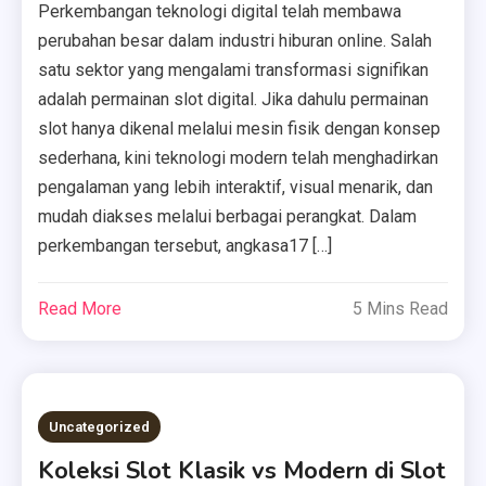
Perkembangan teknologi digital telah membawa
perubahan besar dalam industri hiburan online. Salah
satu sektor yang mengalami transformasi signifikan
adalah permainan slot digital. Jika dahulu permainan
slot hanya dikenal melalui mesin fisik dengan konsep
sederhana, kini teknologi modern telah menghadirkan
pengalaman yang lebih interaktif, visual menarik, dan
mudah diakses melalui berbagai perangkat. Dalam
perkembangan tersebut, angkasa17 […]
Read More
5 Mins Read
Uncategorized
Koleksi Slot Klasik vs Modern di Slot