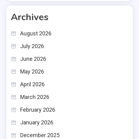
Archives
August 2026
July 2026
June 2026
May 2026
April 2026
March 2026
February 2026
January 2026
December 2025