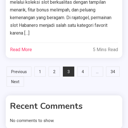
melalui koleksi slot berkualitas dengan tampilan
menarik, fitur bonus melimpah, dan peluang
kemenangan yang beragam. Di rajatogel, permainan
slot Habanero menjadi salah satu kategori favorit
karena […]
Read More
5 Mins Read
Posts
3
…
Previous
1
2
4
34
Next
pagination
Recent Comments
No comments to show.