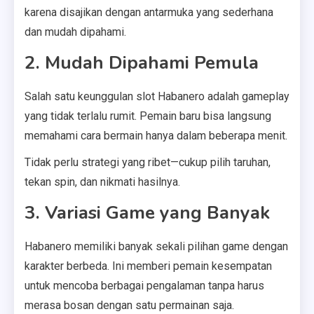
karena disajikan dengan antarmuka yang sederhana
dan mudah dipahami.
2. Mudah Dipahami Pemula
Salah satu keunggulan slot Habanero adalah gameplay
yang tidak terlalu rumit. Pemain baru bisa langsung
memahami cara bermain hanya dalam beberapa menit.
Tidak perlu strategi yang ribet—cukup pilih taruhan,
tekan spin, dan nikmati hasilnya.
3. Variasi Game yang Banyak
Habanero memiliki banyak sekali pilihan game dengan
karakter berbeda. Ini memberi pemain kesempatan
untuk mencoba berbagai pengalaman tanpa harus
merasa bosan dengan satu permainan saja.