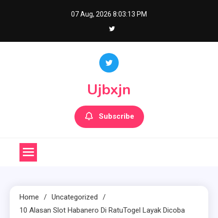
Skip
07 Aug, 2026
8:03:13 PM
to
content
Ujbxjn
Subscribe
Home
Uncategorized
10 Alasan Slot Habanero Di RatuTogel Layak Dicoba