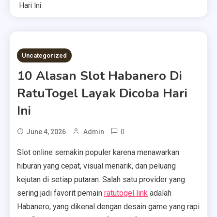
Hari Ini
3 MINS READ
Uncategorized
10 Alasan Slot Habanero Di
RatuTogel Layak Dicoba Hari
Ini
0
June 4, 2026
Admin
Slot online semakin populer karena menawarkan
hiburan yang cepat, visual menarik, dan peluang
kejutan di setiap putaran. Salah satu provider yang
sering jadi favorit pemain
ratutogel link
adalah
Habanero, yang dikenal dengan desain game yang rapi