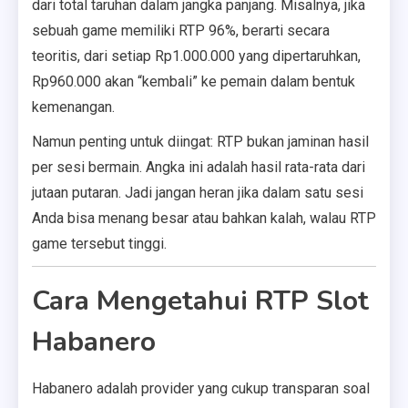
dari total taruhan dalam jangka panjang. Misalnya, jika
sebuah game memiliki RTP 96%, berarti secara
teoritis, dari setiap Rp1.000.000 yang dipertaruhkan,
Rp960.000 akan “kembali” ke pemain dalam bentuk
kemenangan.
Namun penting untuk diingat: RTP bukan jaminan hasil
per sesi bermain. Angka ini adalah hasil rata-rata dari
jutaan putaran. Jadi jangan heran jika dalam satu sesi
Anda bisa menang besar atau bahkan kalah, walau RTP
game tersebut tinggi.
Cara Mengetahui RTP Slot
Habanero
Habanero adalah provider yang cukup transparan soal