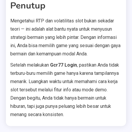
Penutup
Mengetahui RTP dan volatilitas slot bukan sekadar
teori — ini adalah alat bantu nyata untuk menyusun
strategi bermain yang lebih pintar. Dengan informasi
ini, Anda bisa memilih game yang sesuai dengan gaya
bermain dan kemampuan modal Anda.
Setelah melakukan
Gcr77 Login
, pastikan Anda tidak
terburu-buru memilih game hanya karena tampilannya
menarik. Luangkan waktu untuk memahami cara kerja
slot tersebut melalui fitur info atau mode demo.
Dengan begitu, Anda tidak hanya bermain untuk
hiburan, tapi juga punya peluang lebih besar untuk
menang secara konsisten.