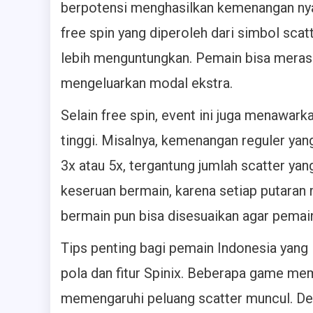
berpotensi menghasilkan kemenangan nyat
free spin yang diperoleh dari simbol scat
lebih menguntungkan. Pemain bisa meras
mengeluarkan modal ekstra.
Selain free spin, event ini juga menawark
tinggi. Misalnya, kemenangan reguler yan
3x atau 5x, tergantung jumlah scatter ya
keseruan bermain, karena setiap putaran m
bermain pun bisa disesuaikan agar pemain 
Tips penting bagi pemain Indonesia yan
pola dan fitur Spinix. Beberapa game memi
memengaruhi peluang scatter muncul. D