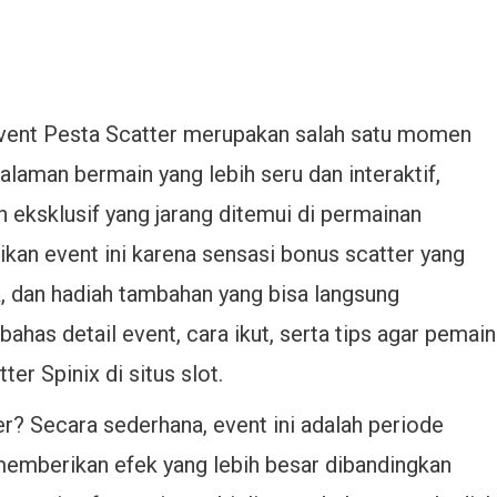
event Pesta Scatter merupakan salah satu momen
alaman bermain yang lebih seru dan interaktif,
ksklusif yang jarang ditemui di permainan
kan event ini karena sensasi bonus scatter yang
k, dan hadiah tambahan yang bisa langsung
ahas detail event, cara ikut, serta tips agar pemain
r Spinix di situs slot.
r? Secara sederhana, event ini adalah periode
 memberikan efek yang lebih besar dibandingkan