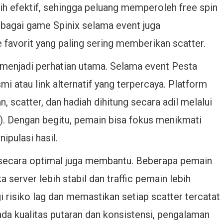
ih efektif, sehingga peluang memperoleh free spin
erbagai game Spinix selama event juga
vorit yang paling sering memberikan scatter.
enjadi perhatian utama. Selama event Pesta
mi atau link alternatif yang terpercaya. Platform
 scatter, dan hadiah dihitung secara adil melalui
 Dengan begitu, pemain bisa fokus menikmati
ipulasi hasil.
 secara optimal juga membantu. Beberapa pemain
 server lebih stabil dan traffic pemain lebih
i risiko lag dan memastikan setiap scatter tercatat
da kualitas putaran dan konsistensi, pengalaman