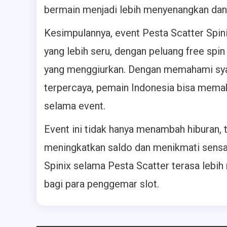
bermain menjadi lebih menyenangkan dan 
Kesimpulannya, event Pesta Scatter Spini
yang lebih seru, dengan peluang free spin 
yang menggiurkan. Dengan memahami syara
terpercaya, pemain Indonesia bisa mema
selama event.
Event ini tidak hanya menambah hiburan,
meningkatkan saldo dan menikmati sensas
Spinix selama Pesta Scatter terasa leb
bagi para penggemar slot.