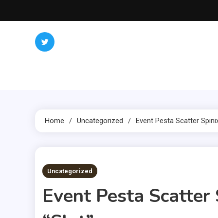
Skip
to
content
Home
Uncategorized
Event Pesta Scatter Spinix
4 MINS READ
Uncategorized
Event Pesta Scatter 