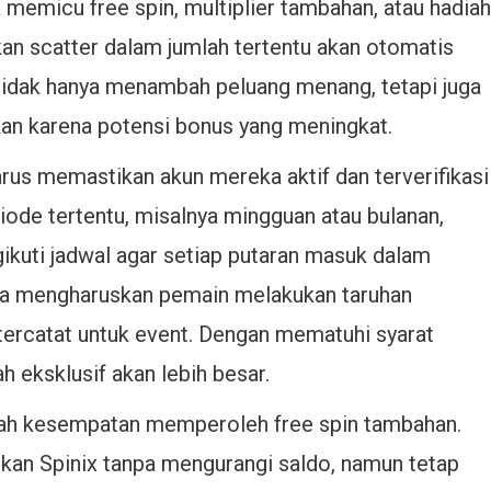
 memicu free spin, multiplier tambahan, atau hadiah
an scatter dalam jumlah tertentu akan otomatis
 tidak hanya menambah peluang menang, tetapi juga
an karena potensi bonus yang meningkat.
arus memastikan akun mereka aktif dan terverifikasi
riode tertentu, misalnya mingguan atau bulanan,
ikuti jadwal agar setiap putaran masuk dalam
uga mengharuskan pemain melakukan taruhan
tercatat untuk event. Dengan mematuhi syarat
 eksklusif akan lebih besar.
dalah kesempatan memperoleh free spin tambahan.
an Spinix tanpa mengurangi saldo, namun tetap