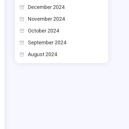
December 2024
November 2024
October 2024
September 2024
August 2024
i