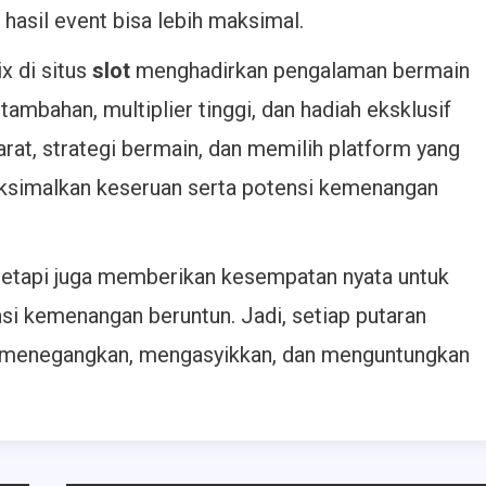
hasil event bisa lebih maksimal.
x di situs
slot
menghadirkan pengalaman bermain
tambahan, multiplier tinggi, dan hadiah eksklusif
t, strategi bermain, dan memilih platform yang
ksimalkan keseruan serta potensi kemenangan
 tetapi juga memberikan kesempatan nyata untuk
i kemenangan beruntun. Jadi, setiap putaran
ih menegangkan, mengasyikkan, dan menguntungkan