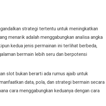
gandalkan strategi tertentu untuk meningkatkan
yang menarik adalah menggabungkan analisa angka
pun kedua jenis permainan ini terlihat berbeda,
galaman bermain lebih seru dan berpotensi
n slot bukan berarti ada rumus ajaib untuk
anfaatkan data, pola, dan strategi bermain secara
aimana cara menggabungkan keduanya dengan cara