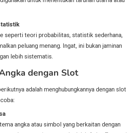
isa digunakan untuk menentukan taruhan utama atau
atistik
perti teori probabilitas, statistik sederhana,
lkan peluang menang. Ingat, ini bukan jaminan
an lebih sistematis.
Angka dengan Slot
h berikutnya adalah menghubungkannya dengan slot
icoba:
isa
tema angka atau simbol yang berkaitan dengan