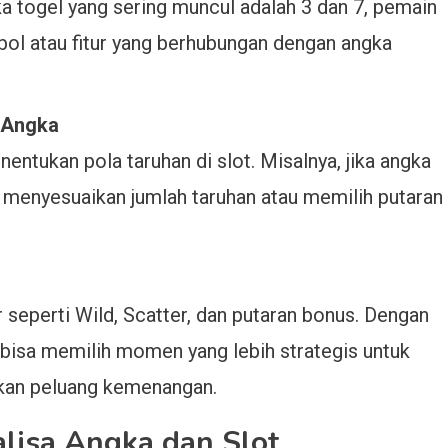
ka togel yang sering muncul adalah 3 dan 7, pemain
bol atau fitur yang berhubungan dengan angka
 Angka
ntukan pola taruhan di slot. Misalnya, jika angka
a menyesuaikan jumlah taruhan atau memilih putaran
seperti Wild, Scatter, dan putaran bonus. Dengan
bisa memilih momen yang lebih strategis untuk
atkan peluang kemenangan.
isa Angka dan Slot