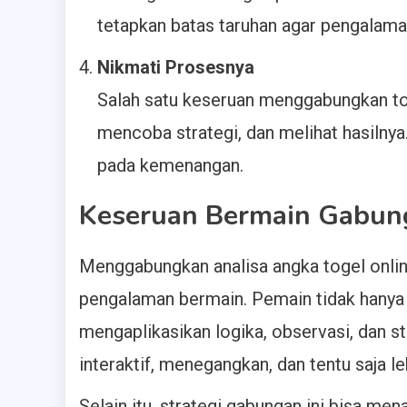
tetapkan batas taruhan agar pengalam
Nikmati Prosesnya
Salah satu keseruan menggabungkan to
mencoba strategi, dan melihat hasilny
pada kemenangan.
Keseruan Bermain Gabun
Menggabungkan analisa angka togel onli
pengalaman bermain. Pemain tidak hanya 
mengaplikasikan logika, observasi, dan s
interaktif, menegangkan, dan tentu saja 
Selain itu, strategi gabungan ini bisa me