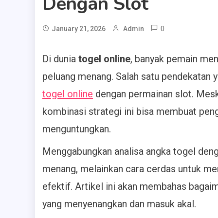
Dengan Slot
0
January 21, 2026
Admin
Di dunia
togel online
, banyak pemain men
peluang menang. Salah satu pendekatan 
togel online
dengan permainan slot. Meski
kombinasi strategi ini bisa membuat pen
menguntungkan.
Menggabungkan analisa angka togel denga
menang, melainkan cara cerdas untuk mem
efektif. Artikel ini akan membahas bag
yang menyenangkan dan masuk akal.