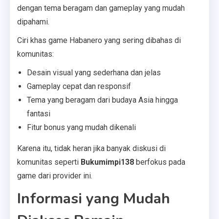
dengan tema beragam dan gameplay yang mudah
dipahami.
Ciri khas game Habanero yang sering dibahas di
komunitas:
Desain visual yang sederhana dan jelas
Gameplay cepat dan responsif
Tema yang beragam dari budaya Asia hingga
fantasi
Fitur bonus yang mudah dikenali
Karena itu, tidak heran jika banyak diskusi di
komunitas seperti
Bukumimpi138
berfokus pada
game dari provider ini.
Informasi yang Mudah