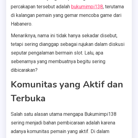
percakapan tersebut adalah
bukumimpi138
, terutama
di kalangan pemain yang gemar mencoba game dari
Habanero
.
Menariknya, nama ini tidak hanya sekadar disebut,
tetapi sering dianggap sebagai rujukan dalam diskusi
seputar pengalaman bermain slot. Lalu, apa
sebenarnya yang membuatnya begitu sering
dibicarakan?
Komunitas yang Aktif dan
Terbuka
Salah satu alasan utama mengapa Bukumimpi138
sering menjadi bahan pembicaraan adalah karena
adanya komunitas pemain yang aktif. Di dalam