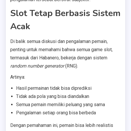
Slot Tetap Berbasis Sistem
Acak
Di balik semua diskusi dan pengalaman pemain,
penting untuk memahami bahwa semua game slot,
termasuk dari
Habanero
, bekerja dengan sistem
random number generator
(RNG).
Artinya:
Hasil permainan tidak bisa diprediksi
Tidak ada pola yang bisa diandalkan
Semua pemain memiliki peluang yang sama
Pengalaman setiap orang bisa berbeda
Dengan pemahaman ini, pemain bisa lebih realistis