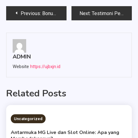
Post
Previous:
Bonus Referral Dewitogel: Ajak Teman Main Slot, Kamu Dapat Komisi Menggiurkan
Next:
Testimoni Pemain game dari Berbagai Kota Indonesia: Fenomena Cerita Pengguna dalam Dunia Game Digital
navigation
ADMIN
Website
https://ujbxjn.id
Related Posts
4 MINS READ
Uncategorized
Antarmuka MG Live dan Slot Online: Apa yang