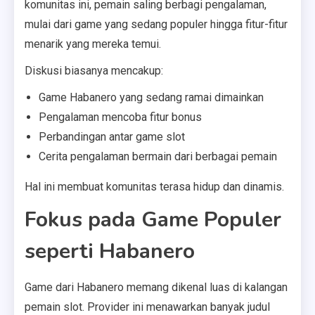
komunitas ini, pemain saling berbagi pengalaman,
mulai dari game yang sedang populer hingga fitur-fitur
menarik yang mereka temui.
Diskusi biasanya mencakup:
Game Habanero yang sedang ramai dimainkan
Pengalaman mencoba fitur bonus
Perbandingan antar game slot
Cerita pengalaman bermain dari berbagai pemain
Hal ini membuat komunitas terasa hidup dan dinamis.
Fokus pada Game Populer
seperti Habanero
Game dari Habanero memang dikenal luas di kalangan
pemain slot. Provider ini menawarkan banyak judul