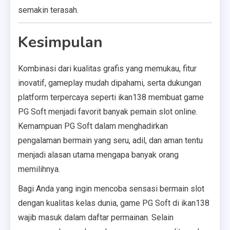
semakin terasah.
Kesimpulan
Kombinasi dari kualitas grafis yang memukau, fitur
inovatif, gameplay mudah dipahami, serta dukungan
platform terpercaya seperti ikan138 membuat game
PG Soft menjadi favorit banyak pemain slot online.
Kemampuan PG Soft dalam menghadirkan
pengalaman bermain yang seru, adil, dan aman tentu
menjadi alasan utama mengapa banyak orang
memilihnya.
Bagi Anda yang ingin mencoba sensasi bermain slot
dengan kualitas kelas dunia, game PG Soft di ikan138
wajib masuk dalam daftar permainan. Selain