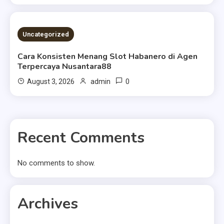
3 MINS READ
Uncategorized
Cara Konsisten Menang Slot Habanero di Agen
Terpercaya Nusantara88
0
August 3, 2026
admin
Recent Comments
No comments to show.
Archives