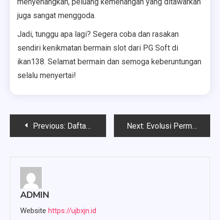
menyenangkan, peluang kemenangan yang ditawarkan
juga sangat menggoda.
Jadi, tunggu apa lagi? Segera coba dan rasakan
sendiri kenikmatan bermain slot dari PG Soft di
ikan138. Selamat bermain dan semoga keberuntungan
selalu menyertai!
Post
Previous:
Daftar Provider Slot Gacor Maxwin Paling Konsisten: Pragmatic Play vs PG Soft
Next:
Evolusi Permainan Situs Slot Gacor Indonesia
navigation
ADMIN
Website
https://ujbxjn.id