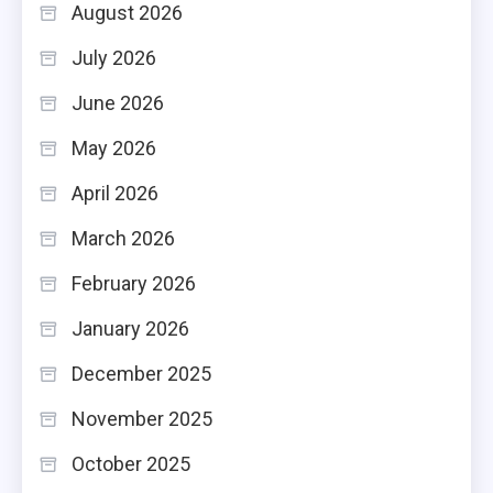
August 2026
July 2026
June 2026
May 2026
April 2026
March 2026
February 2026
January 2026
December 2025
November 2025
October 2025