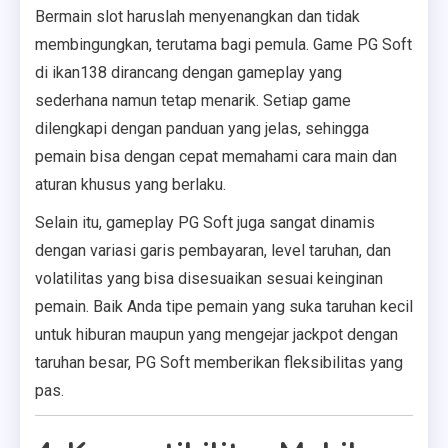
Bermain slot haruslah menyenangkan dan tidak
membingungkan, terutama bagi pemula. Game PG Soft
di ikan138 dirancang dengan gameplay yang
sederhana namun tetap menarik. Setiap game
dilengkapi dengan panduan yang jelas, sehingga
pemain bisa dengan cepat memahami cara main dan
aturan khusus yang berlaku.
Selain itu, gameplay PG Soft juga sangat dinamis
dengan variasi garis pembayaran, level taruhan, dan
volatilitas yang bisa disesuaikan sesuai keinginan
pemain. Baik Anda tipe pemain yang suka taruhan kecil
untuk hiburan maupun yang mengejar jackpot dengan
taruhan besar, PG Soft memberikan fleksibilitas yang
pas.