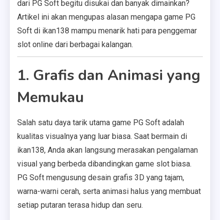
dari PG Soft begitu disukai dan banyak dimainkan?
Artikel ini akan mengupas alasan mengapa game PG
Soft di ikan138 mampu menarik hati para penggemar
slot online dari berbagai kalangan.
1. Grafis dan Animasi yang
Memukau
Salah satu daya tarik utama game PG Soft adalah
kualitas visualnya yang luar biasa. Saat bermain di
ikan138, Anda akan langsung merasakan pengalaman
visual yang berbeda dibandingkan game slot biasa.
PG Soft mengusung desain grafis 3D yang tajam,
warna-warni cerah, serta animasi halus yang membuat
setiap putaran terasa hidup dan seru.