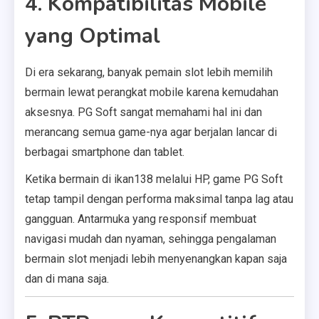
4. Kompatibilitas Mobile
yang Optimal
Di era sekarang, banyak pemain slot lebih memilih
bermain lewat perangkat mobile karena kemudahan
aksesnya. PG Soft sangat memahami hal ini dan
merancang semua game-nya agar berjalan lancar di
berbagai smartphone dan tablet.
Ketika bermain di ikan138 melalui HP, game PG Soft
tetap tampil dengan performa maksimal tanpa lag atau
gangguan. Antarmuka yang responsif membuat
navigasi mudah dan nyaman, sehingga pengalaman
bermain slot menjadi lebih menyenangkan kapan saja
dan di mana saja.