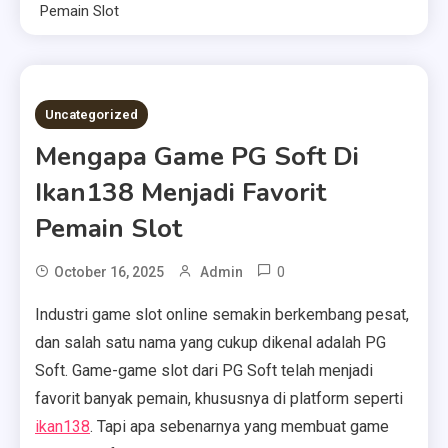
Pemain Slot
5 MINS READ
Uncategorized
Mengapa Game PG Soft Di
Ikan138 Menjadi Favorit
Pemain Slot
0
October 16, 2025
Admin
Industri game slot online semakin berkembang pesat,
dan salah satu nama yang cukup dikenal adalah PG
Soft. Game-game slot dari PG Soft telah menjadi
favorit banyak pemain, khususnya di platform seperti
ikan138
. Tapi apa sebenarnya yang membuat game