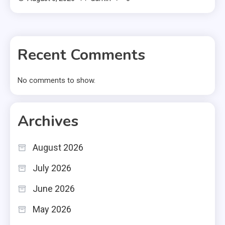
Recent Comments
No comments to show.
Archives
August 2026
July 2026
June 2026
May 2026