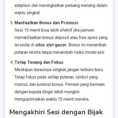
adaptasi dan meningkatkan peluang menang dalam
waktu singkat.
Manfaatkan Bonus dan Promosi
Sesi 15 menit bisa lebih efektif jika pemain
memanfaatkan bonus deposit atau free spins yang
tersedia di
situs slot gacor
. Bonus ini menambah
putaran ekstra tanpa menambah risiko modal asli.
Tetap Tenang dan Fokus
Meskipun durasinya singkat, jangan terburu-buru.
Tetap fokus pada setiap putaran, simbol yang
muncul, dan potensi bonus. Pemain yang bermain
dengan kepala dingin lebih mungkin
mengoptimalkan waktu 15 menit mereka.
Mengakhiri Sesi dengan Bijak