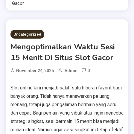
Gacor
4 MINS READ
Uncategorized
Mengoptimalkan Waktu Sesi
15 Menit Di Situs Slot Gacor
0
November 24, 2025
Admin
Slot online kini menjadi salah satu hiburan favorit bagi
banyak orang. Tidak hanya menawarkan peluang
menang, tetapi juga pengalaman bermain yang seru
dan cepat. Bagi pemain yang sibuk atau ingin mencoba
strategi singkat, sesi bermain 15 menit bisa menjadi
pilihan ideal. Namun, agar sesi singkat ini tetap efektif