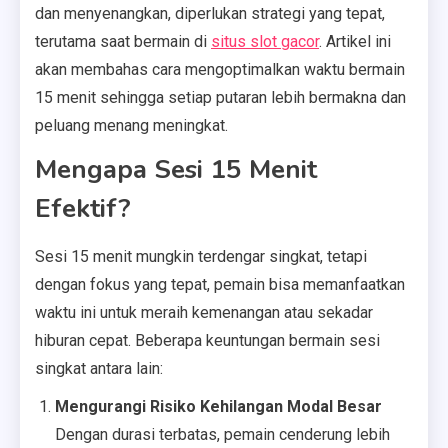
dan menyenangkan, diperlukan strategi yang tepat,
terutama saat bermain di
situs slot gacor
. Artikel ini
akan membahas cara mengoptimalkan waktu bermain
15 menit sehingga setiap putaran lebih bermakna dan
peluang menang meningkat.
Mengapa Sesi 15 Menit
Efektif?
Sesi 15 menit mungkin terdengar singkat, tetapi
dengan fokus yang tepat, pemain bisa memanfaatkan
waktu ini untuk meraih kemenangan atau sekadar
hiburan cepat. Beberapa keuntungan bermain sesi
singkat antara lain:
Mengurangi Risiko Kehilangan Modal Besar
Dengan durasi terbatas, pemain cenderung lebih