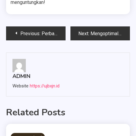
menguntungkan!
Post
Previous:
Perbandingan Mode Demo vs Mode Real Money di Slot
Next:
Mengoptimalkan Pengalaman Grafis dan Audio untuk Gameplay “slot”
navigation
ADMIN
Website
https://ujbxjn.id
Related Posts