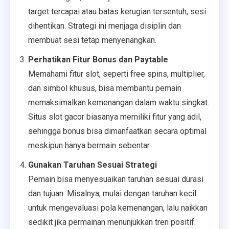
target tercapai atau batas kerugian tersentuh, sesi
dihentikan. Strategi ini menjaga disiplin dan
membuat sesi tetap menyenangkan.
Perhatikan Fitur Bonus dan Paytable
Memahami fitur slot, seperti free spins, multiplier,
dan simbol khusus, bisa membantu pemain
memaksimalkan kemenangan dalam waktu singkat.
Situs slot gacor biasanya memiliki fitur yang adil,
sehingga bonus bisa dimanfaatkan secara optimal
meskipun hanya bermain sebentar.
Gunakan Taruhan Sesuai Strategi
Pemain bisa menyesuaikan taruhan sesuai durasi
dan tujuan. Misalnya, mulai dengan taruhan kecil
untuk mengevaluasi pola kemenangan, lalu naikkan
sedikit jika permainan menunjukkan tren positif.