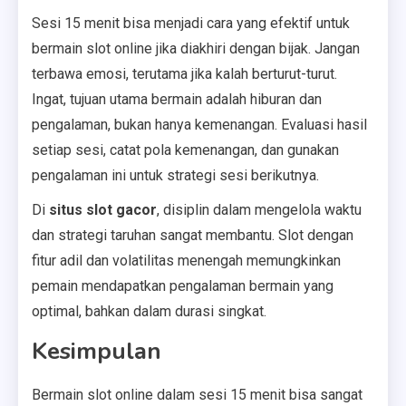
Sesi 15 menit bisa menjadi cara yang efektif untuk
bermain slot online jika diakhiri dengan bijak. Jangan
terbawa emosi, terutama jika kalah berturut-turut.
Ingat, tujuan utama bermain adalah hiburan dan
pengalaman, bukan hanya kemenangan. Evaluasi hasil
setiap sesi, catat pola kemenangan, dan gunakan
pengalaman ini untuk strategi sesi berikutnya.
Di
situs slot gacor
, disiplin dalam mengelola waktu
dan strategi taruhan sangat membantu. Slot dengan
fitur adil dan volatilitas menengah memungkinkan
pemain mendapatkan pengalaman bermain yang
optimal, bahkan dalam durasi singkat.
Kesimpulan
Bermain slot online dalam sesi 15 menit bisa sangat