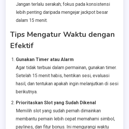
Jangan terlalu serakah; fokus pada konsistensi
lebih penting daripada mengejar jackpot besar
dalam 15 menit.
Tips Mengatur Waktu dengan
Efektif
Gunakan Timer atau Alarm
Agar tidak terbuai dalam permainan, gunakan timer.
Setelah 15 menit habis, hentikan sesi, evaluasi
hasil, dan tentukan apakah ingin melanjutkan di sesi
berikutnya.
Prioritaskan Slot yang Sudah Dikenal
Memilih slot yang sudah pernah dimainkan
membantu pemain lebih cepat memahami simbol,
paylines, dan fitur bonus. Ini mengurangi waktu