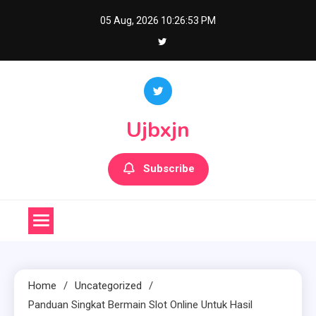
Skip
05 Aug, 2026
10:26:53 PM
to
content
Ujbxjn
Subscribe
Home
Uncategorized
Panduan Singkat Bermain Slot Online Untuk Hasil