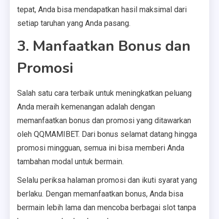
tepat, Anda bisa mendapatkan hasil maksimal dari
setiap taruhan yang Anda pasang.
3. Manfaatkan Bonus dan
Promosi
Salah satu cara terbaik untuk meningkatkan peluang
Anda meraih kemenangan adalah dengan
memanfaatkan bonus dan promosi yang ditawarkan
oleh QQMAMIBET. Dari bonus selamat datang hingga
promosi mingguan, semua ini bisa memberi Anda
tambahan modal untuk bermain.
Selalu periksa halaman promosi dan ikuti syarat yang
berlaku. Dengan memanfaatkan bonus, Anda bisa
bermain lebih lama dan mencoba berbagai slot tanpa