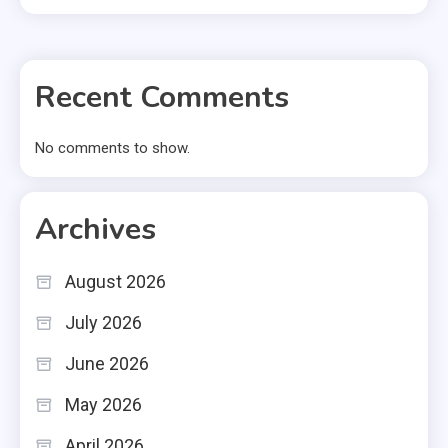
Recent Comments
No comments to show.
Archives
August 2026
July 2026
June 2026
May 2026
April 2026