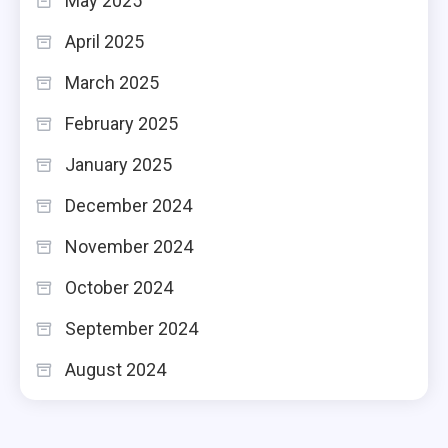
May 2025
April 2025
March 2025
February 2025
January 2025
December 2024
November 2024
October 2024
September 2024
August 2024