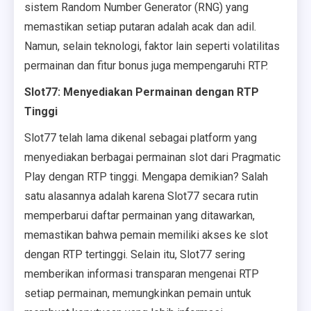
sistem Random Number Generator (RNG) yang
memastikan setiap putaran adalah acak dan adil.
Namun, selain teknologi, faktor lain seperti volatilitas
permainan dan fitur bonus juga mempengaruhi RTP.
Slot77: Menyediakan Permainan dengan RTP
Tinggi
Slot77 telah lama dikenal sebagai platform yang
menyediakan berbagai permainan slot dari Pragmatic
Play dengan RTP tinggi. Mengapa demikian? Salah
satu alasannya adalah karena Slot77 secara rutin
memperbarui daftar permainan yang ditawarkan,
memastikan bahwa pemain memiliki akses ke slot
dengan RTP tertinggi. Selain itu, Slot77 sering
memberikan informasi transparan mengenai RTP
setiap permainan, memungkinkan pemain untuk