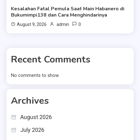
Kesalahan Fatal Pemula Saat Main Habanero di
Bukumimpi138 dan Cara Menghindarinya
0
August 9, 2026
admin
Recent Comments
No comments to show.
Archives
August 2026
July 2026