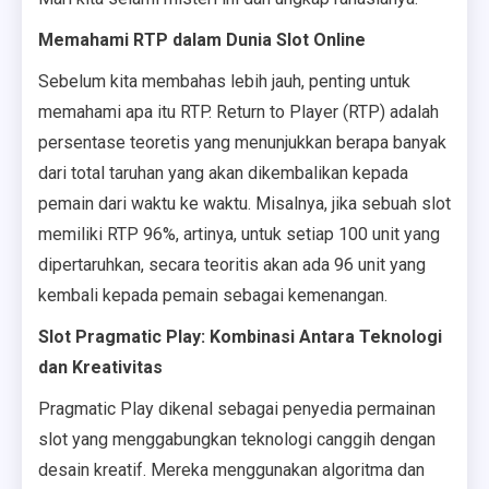
Memahami RTP dalam Dunia Slot Online
Sebelum kita membahas lebih jauh, penting untuk
memahami apa itu RTP. Return to Player (RTP) adalah
persentase teoretis yang menunjukkan berapa banyak
dari total taruhan yang akan dikembalikan kepada
pemain dari waktu ke waktu. Misalnya, jika sebuah slot
memiliki RTP 96%, artinya, untuk setiap 100 unit yang
dipertaruhkan, secara teoritis akan ada 96 unit yang
kembali kepada pemain sebagai kemenangan.
Slot Pragmatic Play: Kombinasi Antara Teknologi
dan Kreativitas
Pragmatic Play dikenal sebagai penyedia permainan
slot yang menggabungkan teknologi canggih dengan
desain kreatif. Mereka menggunakan algoritma dan