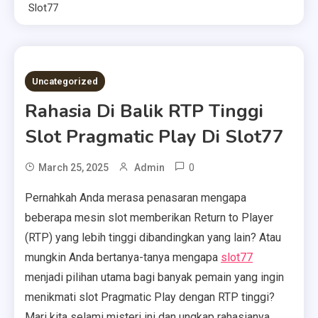
Slot77
3 MINS READ
Uncategorized
Rahasia Di Balik RTP Tinggi
Slot Pragmatic Play Di Slot77
0
March 25, 2025
Admin
Pernahkah Anda merasa penasaran mengapa
beberapa mesin slot memberikan Return to Player
(RTP) yang lebih tinggi dibandingkan yang lain? Atau
mungkin Anda bertanya-tanya mengapa
slot77
menjadi pilihan utama bagi banyak pemain yang ingin
menikmati slot Pragmatic Play dengan RTP tinggi?
Mari kita selami misteri ini dan ungkap rahasianya.