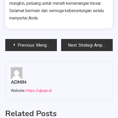
mungkin, peluang untuk meraih kemenangan besar.
Selamat bermain dan semoga keberuntungan selalu
menyertai Anda.
Post
Previous:
Mengapa Slot Habanero Menjadi Favorit di Angsa4D?
Next:
Strategi Ampuh Meningkatkan Peluang Menang Slot Habanero di Nova126
navigation
ADMIN
Website
https://ujbxjn.id
Related Posts